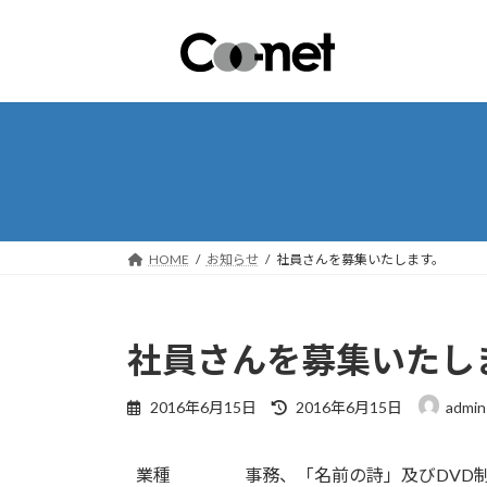
コ
ナ
ン
ビ
テ
ゲ
ン
ー
ツ
シ
へ
ョ
ス
ン
キ
に
ッ
移
プ
動
HOME
お知らせ
社員さんを募集いたします。
社員さんを募集いたし
最
2016年6月15日
2016年6月15日
admin
終
更
新
業種
事務、「名前の詩」及びDVD