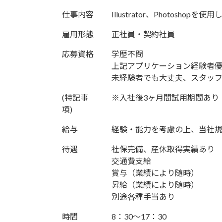
日
時
仕事内容
Illustrator、Photos
:
雇用形態
正社員・契約社員
応募資格
学歴不問
上記アプリケーション経験者
未経験者でも大丈夫、スタッフ
(特記事
※入社後3ヶ月間試用期間あり
項)
給与
経験・能力を考慮の上、当社規
待遇
社保完備、産休取得実績あり
交通費支給
賞与（業績により随時）
昇給（業績により随時）
別途各種手当あり
時間
8：30～17：30