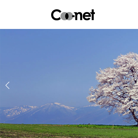
コ
ナ
ン
ビ
テ
ゲ
ン
ー
ツ
シ
へ
ョ
ス
ン
キ
に
ッ
移
プ
動