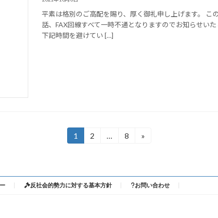
平素は格別のご高配を賜り、厚く御礼申し上げます。 こ
話、FAX回線すべて一時不通となりますのでお知らせいた
下記時間を避けてい […]
1
2
…
8
»
固
固
固
定
定
定
ペ
ペ
ペ
ー
ー
ー
ジ
ジ
ジ
ー
反社会的勢力に対する基本方針
お問い合わせ